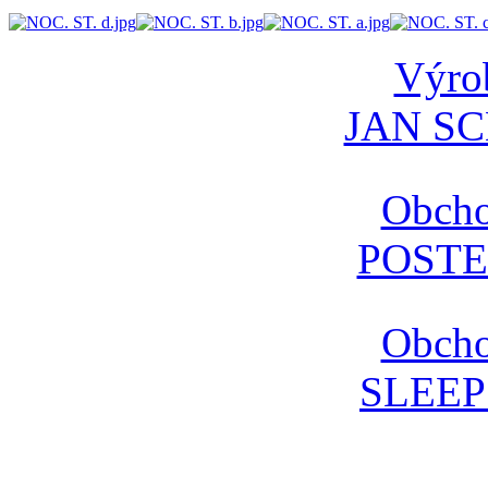
Výrob
AdmirorGallery 4.5.0
, author/s
Vasiljevski
&
Kekeljevic
.
JAN S
Obcho
POSTE
Obcho
SLEE