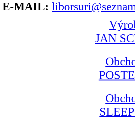
E-MAIL:
liborsuri@seznam
Výrob
JAN S
Obcho
POSTE
Obcho
SLEE