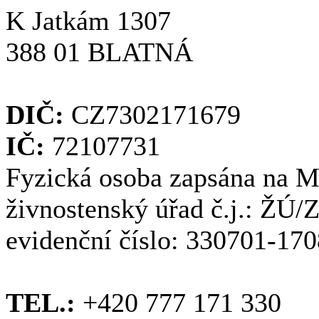
K Jatkám 1307
388 01 BLATNÁ
DIČ:
CZ7302171679
IČ:
72107731
Fyzická osoba zapsána na M
živnostenský úřad č.j.: ŽÚ
evidenční číslo: 330701-17
TEL.:
+420 777 171 330