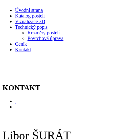
Úvodní strana
Katalog postelí
Vizualizace 3D
Technický popis
Rozměry postelí
Povrchová úprava
Ceník
Kontakt
KONTAKT
Libor ŠURÁT